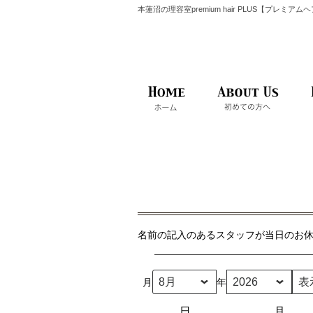
本蓮沼の理容室premium hair PLUS【プレミア
名前の記入のあるスタッフが当日のお
月
年
日
日
月
月