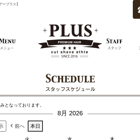
ムヘアープラス】
休みとなっております。
8月 2026
前へ
本日
火
火
水
水
木
木