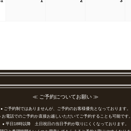
31
2026
1
2026
2
2026
3
202
24
25
26
27
年
年
年
年
日
日
日
日
8
9
9
9
月
月
月
月
31
1
2
3
日
日
日
日
≪ ご予約についてお願い ≫
ご予約制ではありませんが、ご予約のお客様優先となっております。
●
お電話でのご予約か直接お越しいただいてご予約することも可能です
●
平日18時以降 土日祝日の当日予約が取りにくくなっております。
●