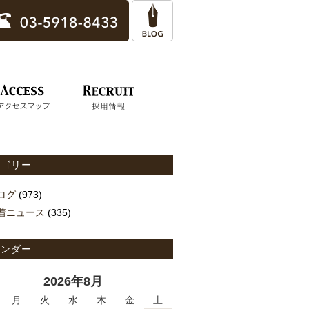
テゴリー
ログ
(973)
着ニュース
(335)
レンダー
2026年8月
月
火
水
木
金
土