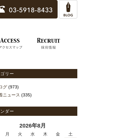
テゴリー
ログ
(973)
着ニュース
(335)
レンダー
2026年8月
月
火
水
木
金
土