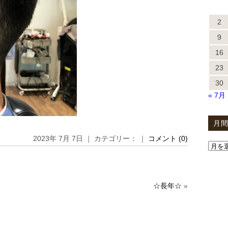
2
9
16
23
30
« 7月
月
2023年 7月 7日 ｜ カテゴリー： ｜
コメント (0)
☆長年☆
»