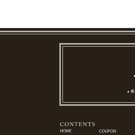
希
●
HOME
COUPON