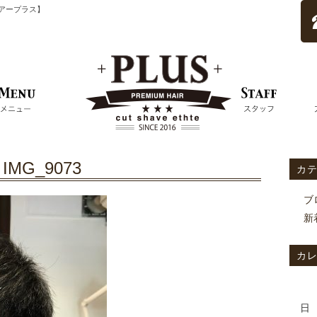
ムヘアープラス】
IMG_9073
カ
ブ
新
カ
日