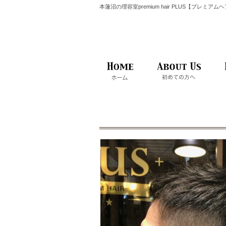
本蓮沼の理容室premium hair PLUS【プレミア