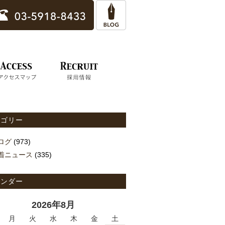
テゴリー
ログ
(973)
着ニュース
(335)
レンダー
2026年8月
月
火
水
木
金
土