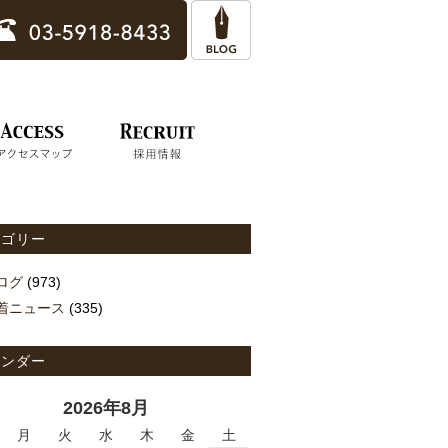
テゴリー
ログ
(973)
着ニュース
(335)
レンダー
2026年8月
月
火
水
木
金
土