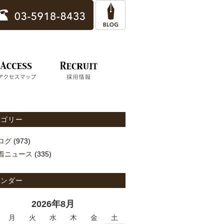
テゴリー
ログ
(973)
着ニュース
(335)
レンダー
2026年8月
月
火
水
木
金
土