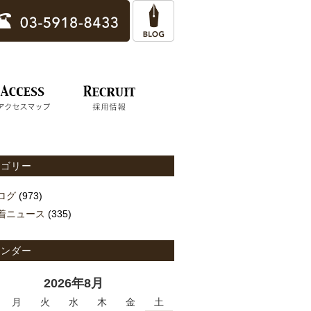
テゴリー
ログ
(973)
着ニュース
(335)
レンダー
2026年8月
月
火
水
木
金
土