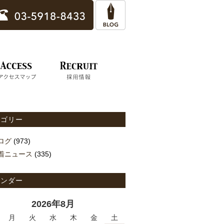
テゴリー
ログ
(973)
着ニュース
(335)
レンダー
2026年8月
月
火
水
木
金
土