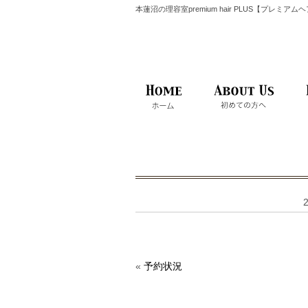
本蓮沼の理容室premium hair PLUS【プレミア
«
予約状況