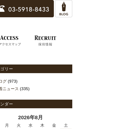
テゴリー
ログ
(973)
着ニュース
(335)
レンダー
2026年8月
月
火
水
木
金
土