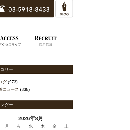
テゴリー
ログ
(973)
着ニュース
(335)
レンダー
2026年8月
月
火
水
木
金
土