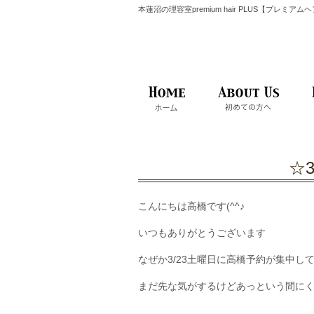
本蓮沼の理容室premium hair PLUS【プレミア
☆
こんにちは高橋です(^^♪
いつもありがとうございます
なぜか3/23土曜日に高橋予約が集中して
まだ先な気がするけどあっという間にくる