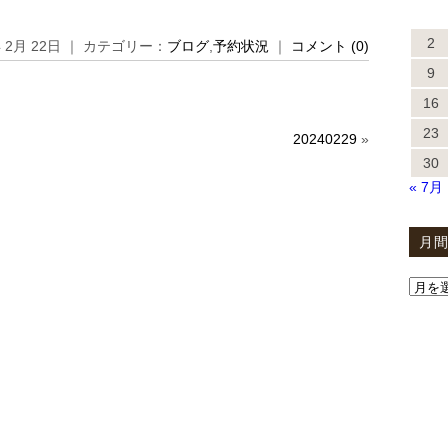
2
年 2月 22日 ｜ カテゴリー：
ブログ
,
予約状況
｜
コメント (0)
9
16
23
20240229
»
30
« 7月
月