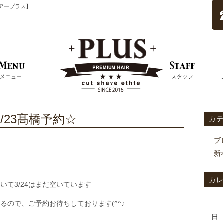
ムヘアープラス】
3/23髙橋予約☆
カ
ブ
新
カ
いて3/24はまだ空いています
ので、ご予約お待ちしております(^^♪
日