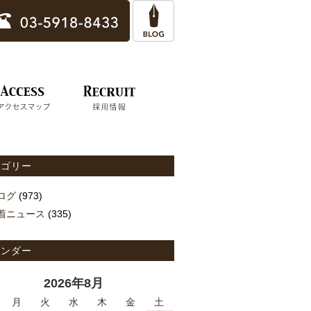
テゴリー
ログ
(973)
着ニュース
(335)
レンダー
2026年8月
月
火
水
木
金
土