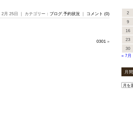
2
年 2月 25日 ｜ カテゴリー：
ブログ
,
予約状況
｜
コメント (0)
9
16
23
0301
»
30
« 7月
月