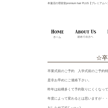
本蓮沼の理容室premium hair PLUS【プレミア
☆卒
卒業式前のご予約 入学式前のご予約
是非お早めにご連絡下さい。
昨年は結構多くて予約取りにくくなっ
年度によって変わるとは思いますが・
おしらせです(´・ω・)