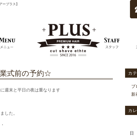
ムヘアープラス】
業式前の予約☆
カ
ブ
特に週末と平日の夜は重なります
新
カ
てました。
・・
日