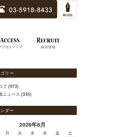
テゴリー
ログ
(973)
着ニュース
(335)
レンダー
2026年8月
月
火
水
木
金
土