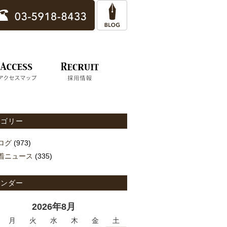
テゴリー
ログ
(973)
着ニュース
(335)
レンダー
2026年8月
月
火
水
木
金
土