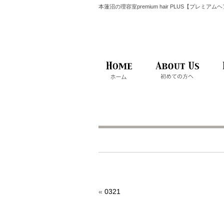
本蓮沼の理容室premium hair PLUS【プレミア
«
0321