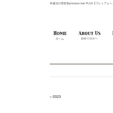
本蓮沼の理容室premium hair PLUS【プレミア
«
0323