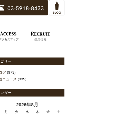
テゴリー
ログ
(973)
着ニュース
(335)
レンダー
2026年8月
月
火
水
木
金
土