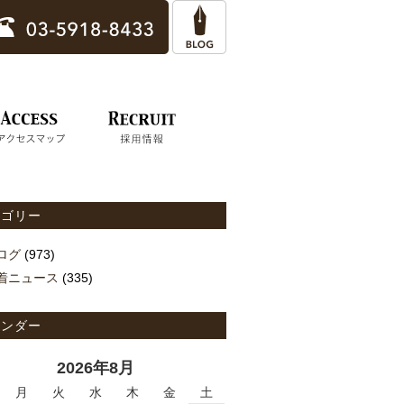
テゴリー
ログ
(973)
着ニュース
(335)
レンダー
2026年8月
月
火
水
木
金
土