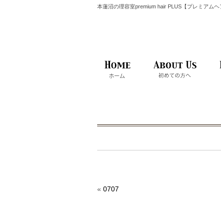
本蓮沼の理容室premium hair PLUS【プレミア
«
0707