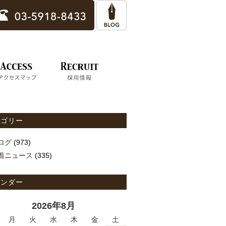
テゴリー
ログ
(973)
着ニュース
(335)
レンダー
2026年8月
月
火
水
木
金
土