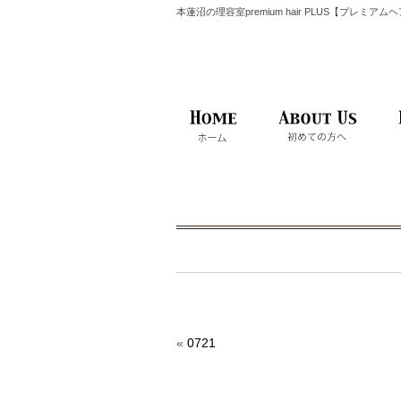
本蓮沼の理容室premium hair PLUS【プレミア
«
0721