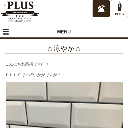
MENU
☆涼やか☆
こんにちわ高橋です(^^♪
ＰＬＵＳで一杯いかがですか？！