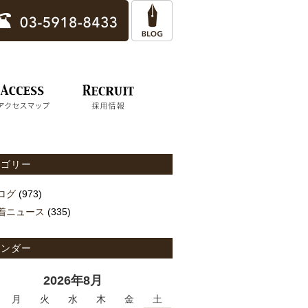
テゴリー
ログ
(973)
着ニュース
(335)
レンダー
2026年8月
月
火
水
木
金
土