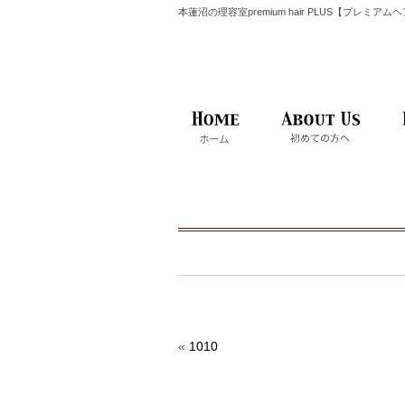
本蓮沼の理容室premium hair PLUS【プレミア
«
1010