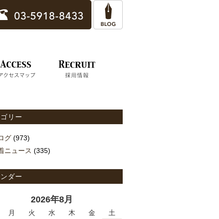
テゴリー
ログ
(973)
着ニュース
(335)
レンダー
2026年8月
月
火
水
木
金
土