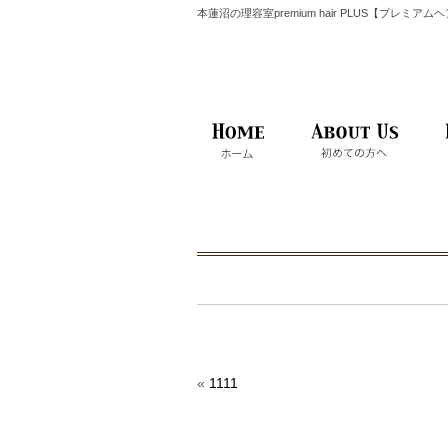
本蓮沼の理容室premium hair PLUS【プレミア
«
1111