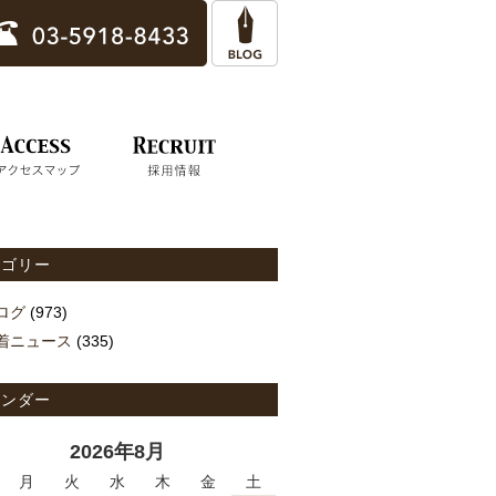
テゴリー
ログ
(973)
着ニュース
(335)
レンダー
2026年8月
月
火
水
木
金
土