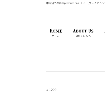
本蓮沼の理容室premium hair PLUS【プレミア
«
1209