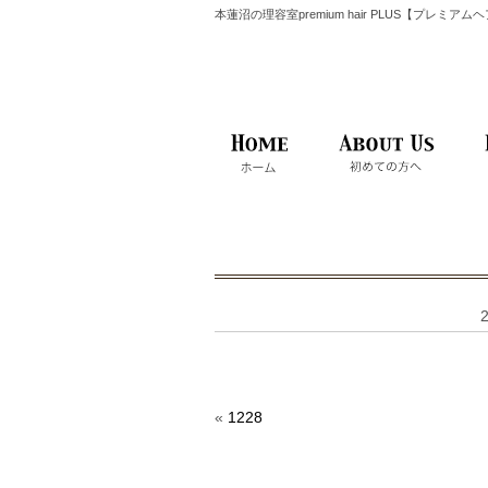
本蓮沼の理容室premium hair PLUS【プレミア
«
1228