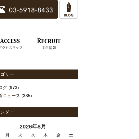
テゴリー
ログ
(973)
着ニュース
(335)
レンダー
2026年8月
月
火
水
木
金
土