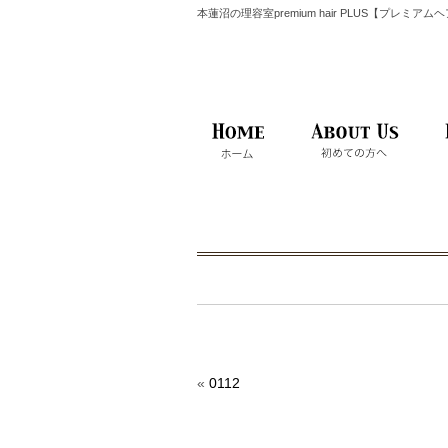
本蓮沼の理容室premium hair PLUS【プレミア
«
0112