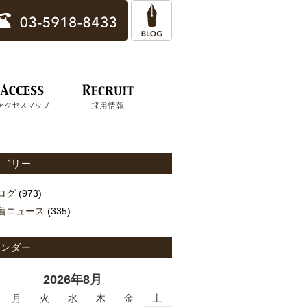
テゴリー
ログ
(973)
着ニュース
(335)
レンダー
2026年8月
月
火
水
木
金
土