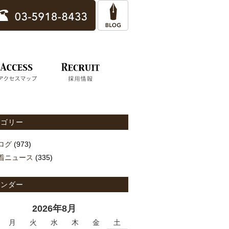
テゴリー
ログ
(973)
着ニュース
(335)
レンダー
2026年8月
月
火
水
木
金
土