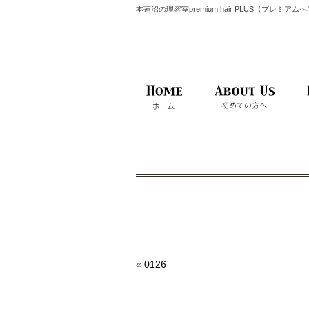
本蓮沼の理容室premium hair PLUS【プレミア
«
0126