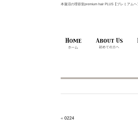
本蓮沼の理容室premium hair PLUS【プレミア
«
0224