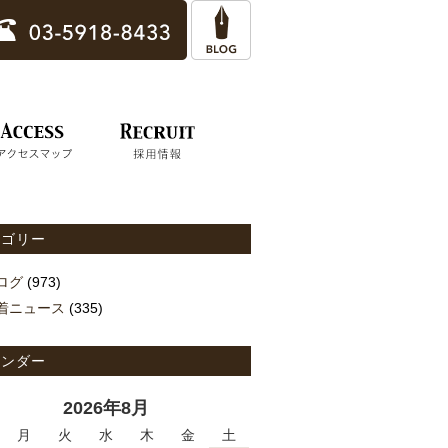
テゴリー
ログ
(973)
着ニュース
(335)
レンダー
2026年8月
月
火
水
木
金
土