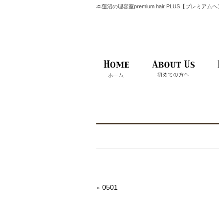
本蓮沼の理容室premium hair PLUS【プレミア
«
0501