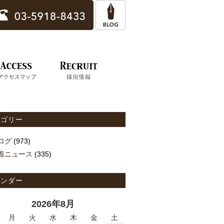
テゴリー
ログ
(973)
着ニュース
(335)
レンダー
2026年8月
月
火
水
木
金
土