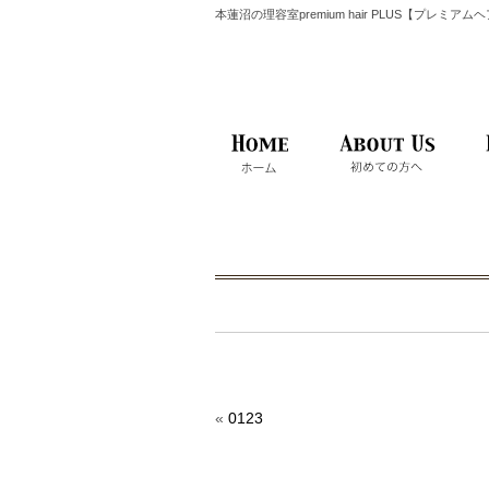
本蓮沼の理容室premium hair PLUS【プレミア
«
0123