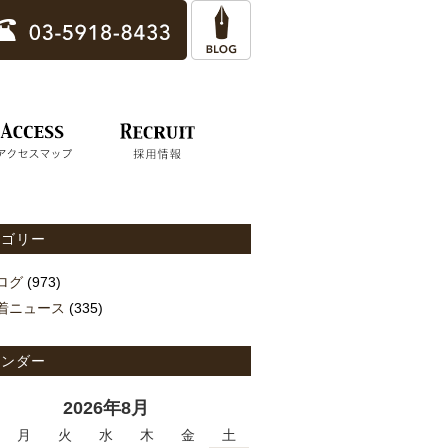
テゴリー
ログ
(973)
着ニュース
(335)
レンダー
2026年8月
月
火
水
木
金
土