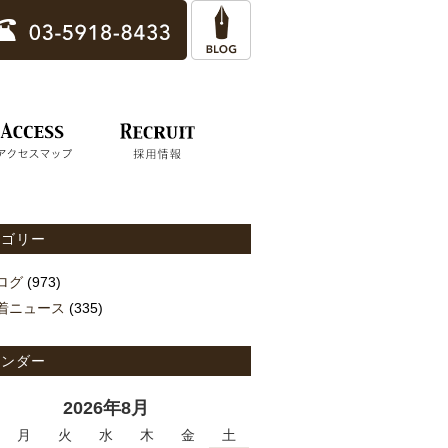
テゴリー
ログ
(973)
着ニュース
(335)
レンダー
2026年8月
月
火
水
木
金
土