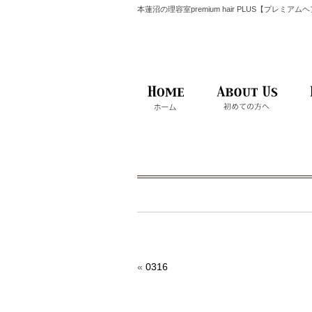
本蓮沼の理容室premium hair PLUS【プレミア
«
0316