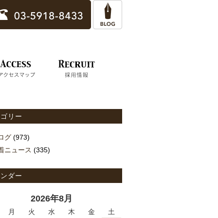
テゴリー
ログ
(973)
着ニュース
(335)
レンダー
2026年8月
月
火
水
木
金
土