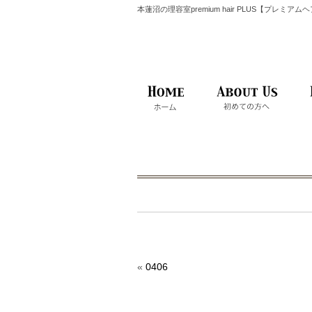
本蓮沼の理容室premium hair PLUS【プレミア
«
0406