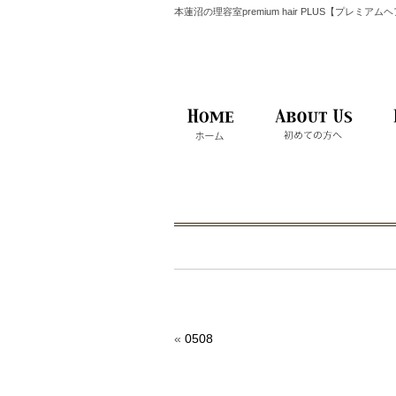
本蓮沼の理容室premium hair PLUS【プレミア
«
0508