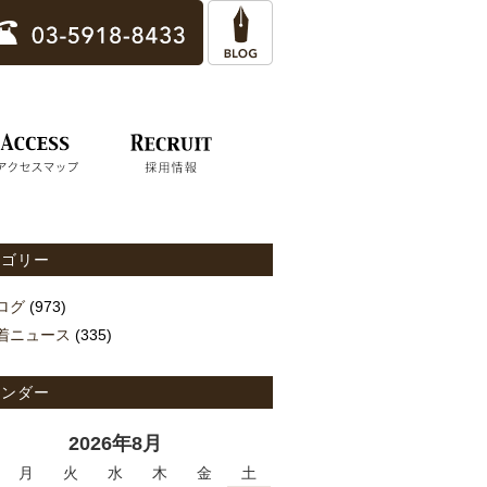
テゴリー
ログ
(973)
着ニュース
(335)
レンダー
2026年8月
月
火
水
木
金
土