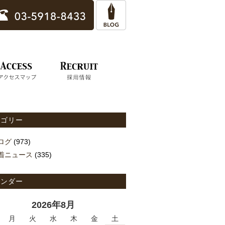
テゴリー
ログ
(973)
着ニュース
(335)
レンダー
2026年8月
月
火
水
木
金
土