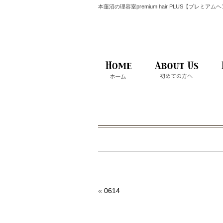
本蓮沼の理容室premium hair PLUS【プレミア
«
0614