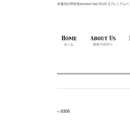
本蓮沼の理容室premium hair PLUS【プレミア
«
0305