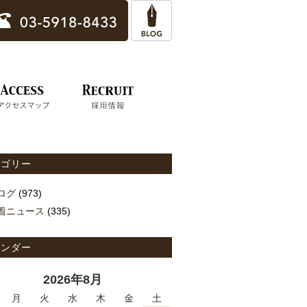
テゴリー
ログ
(973)
着ニュース
(335)
レンダー
2026年8月
月
火
水
木
金
土