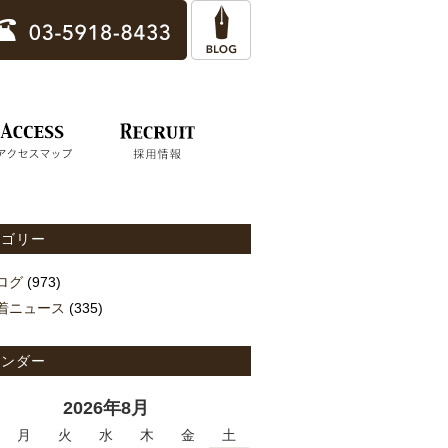
テゴリー
ログ
(973)
着ニュース
(335)
レンダー
2026年8月
月
火
水
木
金
土