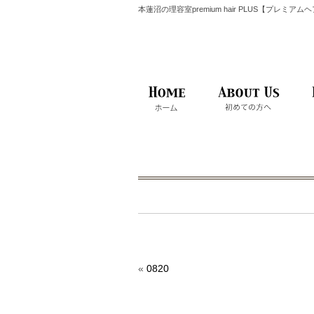
本蓮沼の理容室premium hair PLUS【プレミア
«
0820