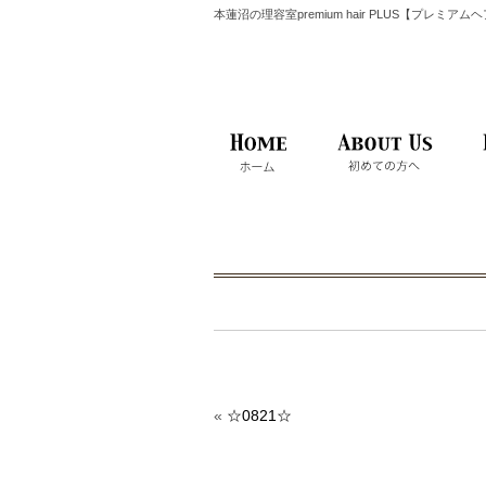
本蓮沼の理容室premium hair PLUS【プレミア
«
☆0821☆