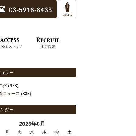
テゴリー
ログ
(973)
着ニュース
(335)
レンダー
2026年8月
月
火
水
木
金
土