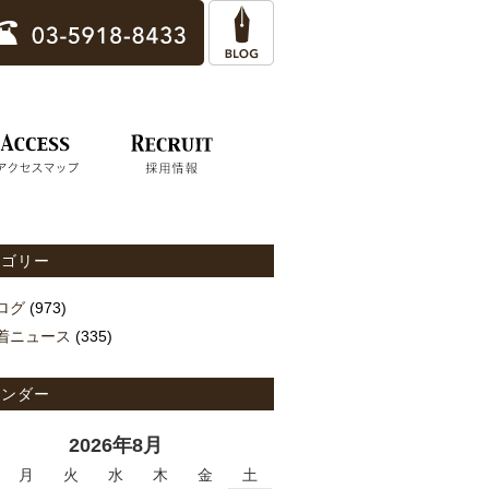
テゴリー
ログ
(973)
着ニュース
(335)
レンダー
2026年8月
月
火
水
木
金
土