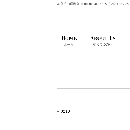
本蓮沼の理容室premium hair PLUS【プレミア
«
0219