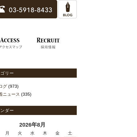
テゴリー
ログ
(973)
着ニュース
(335)
レンダー
2026年8月
月
火
水
木
金
土