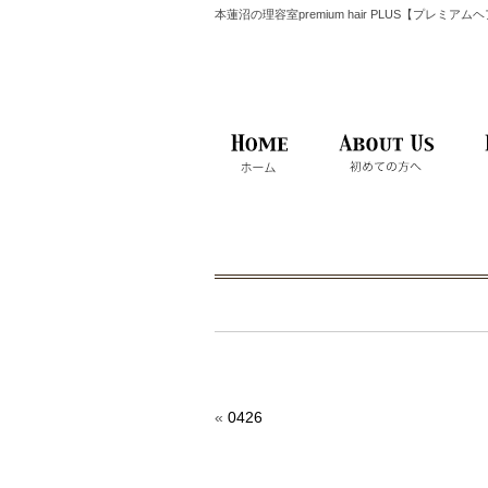
本蓮沼の理容室premium hair PLUS【プレミア
«
0426