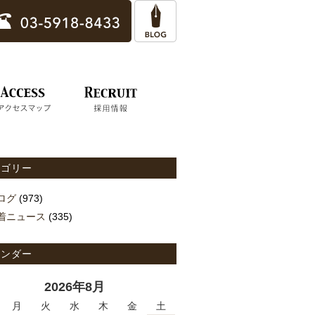
テゴリー
ログ
(973)
着ニュース
(335)
レンダー
2026年8月
月
火
水
木
金
土