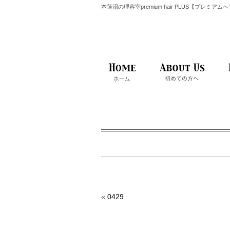
本蓮沼の理容室premium hair PLUS【プレミア
«
0429