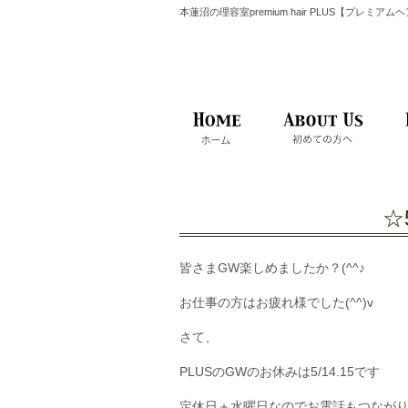
本蓮沼の理容室premium hair PLUS【プレミア
☆
皆さまGW楽しめましたか？(^^♪
お仕事の方はお疲れ様でした(^^)v
さて、
PLUSのGWのお休みは5/14.15です
定休日＋水曜日なのでお電話もつなが