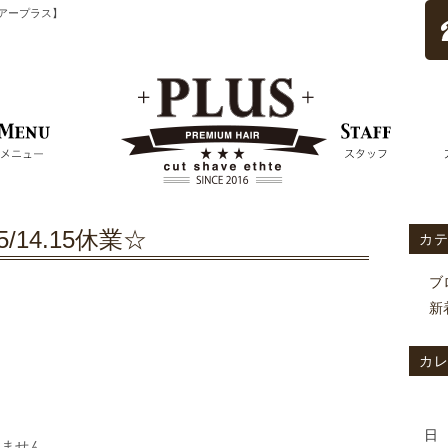
ムヘアープラス】
5/14.15休業☆
カ
ブ
新
カ
日
りません