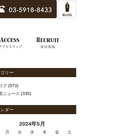
テゴリー
ログ
(973)
着ニュース
(335)
レンダー
2024年5月
月
火
水
木
金
土